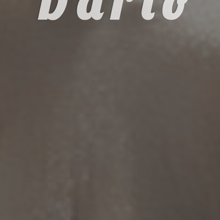
D a r í o